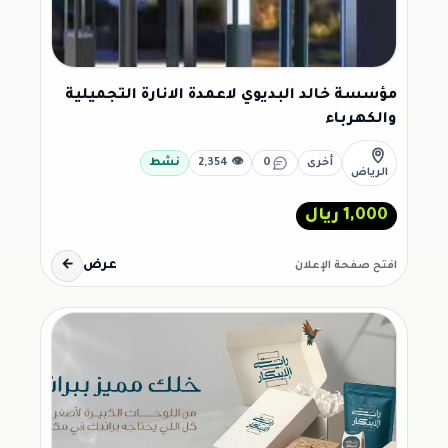
مؤسسة خالد البديوي لاعمدة الانارة التجميلية
والكهرباء
أخرى
0
👁 2,354
نشط
الرياض
1,000 ريال
عرض
←
افتح صفحة الإعلان