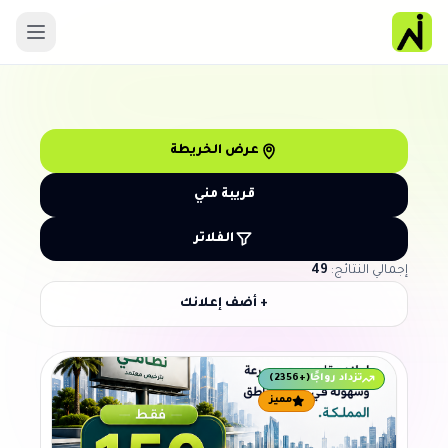
عرض الخريطة
قريبة مني
الفلاتر
إجمالي النتائج:
49
+ أضف إعلانك
تزداد رواجًا
(+2356)
مميز