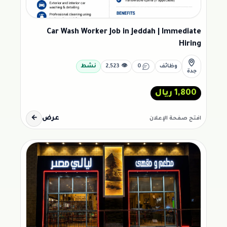
Car Wash Worker Job in Jeddah | Immediate
Hiring
وظائف
0
👁 2,523
نشط
جدة
1,800 ريال
عرض
←
افتح صفحة الإعلان