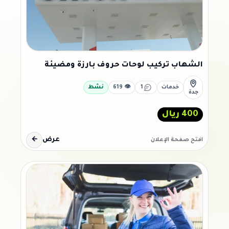
الشهاب تركيب لوحات حروف بارزة ومضيئة
خدمات
1
👁 619
نشط
جدة
400 ريال
عرض
←
افتح صفحة الإعلان