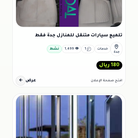
تلميع سيارات متنقل للمنازل جدة فقط
خدمات
1
👁 1,499
نشط
جدة
180 ريال
عرض
←
افتح صفحة الإعلان