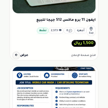
ايفون 11 برو ماكس 512 جيجا للبيع
أجهزة
0
👁 2,373
نشط
جدة
1,500 ريال
عرض
←
افتح صفحة الإعلان