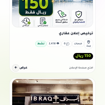
ترخيص إعلان عقاري
خدمات
0
👁 2,418
نشط
جدة
150 ريال
عرض
←
افتح صفحة الإعلان