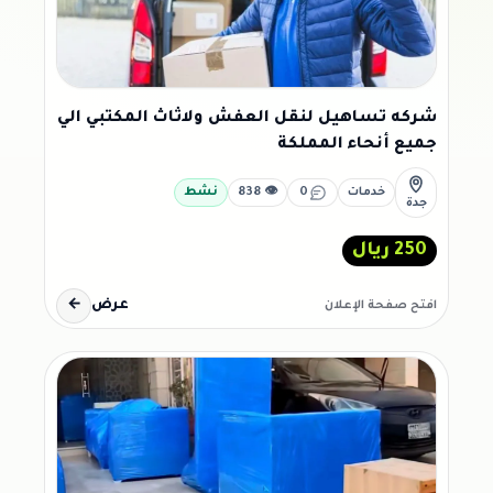
شركه تساهيل لنقل العفش ولاثاث المكتبي الي
جميع أنحاء المملكة
خدمات
0
👁 838
نشط
جدة
250 ريال
عرض
←
افتح صفحة الإعلان