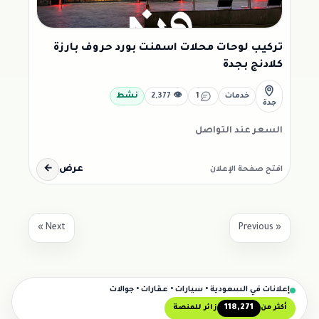
تركيب لوحات محلات اسمنت بورد حروف بارزة
كلادنج بجدة
خدمات
1
👁 2,377
نشط
جدة
السعر عند التواصل
عرض
←
افتح صفحة الإعلان
Next »
« Previous
إعلانات في السعودية • سيارات • عقارات • جوالات
118,271
أكثر من
زائر للمنصة