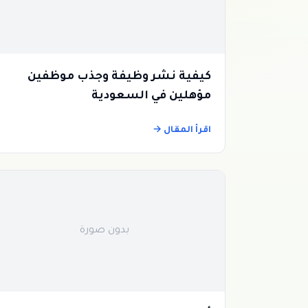
كيفية نشر وظيفة وجذب موظفين
مؤهلين في السعودية
اقرأ المقال →
بدون صورة