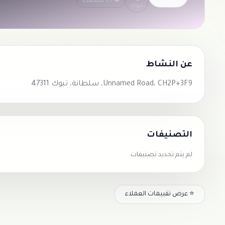
👁 65 مشاهدة
تبوك
عن النشاط
Unnamed Road، CH2P+3F9، سلطانة، تبوك 47311
التصنيفات
لم يتم تحديد تصنيفات.
⭐ عرض تقييمات العملاء