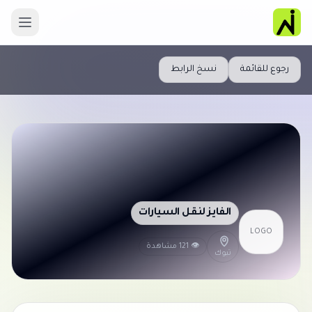
رجوع للقائمة
نسخ الرابط
الفايز لنقل السيارات
LOGO
👁 121 مشاهدة
تبوك