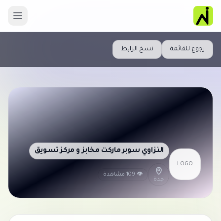
رجوع للقائمة
نسخ الرابط
النزاوي سوبر ماركت مخابز و مركز تسويق
LOGO
👁 109 مشاهدة
جدة