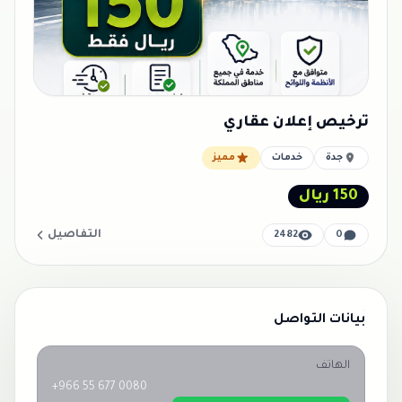
ترخيص إعلان عقاري
جدة
خدمات
مميز
150 ريال
التفاصيل
2482
0
بيانات التواصل
الهاتف
+966 55 677 0080