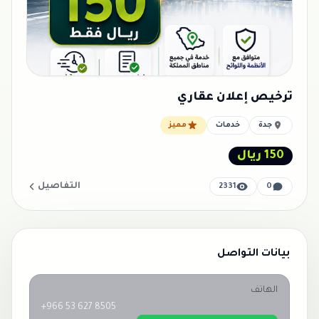
ترخيص إعلان عقاري
جدة
خدمات
مميز
150 ريال
التفاصيل
2331
0
بيانات التواصل
الهاتف
+966 53 627 8505