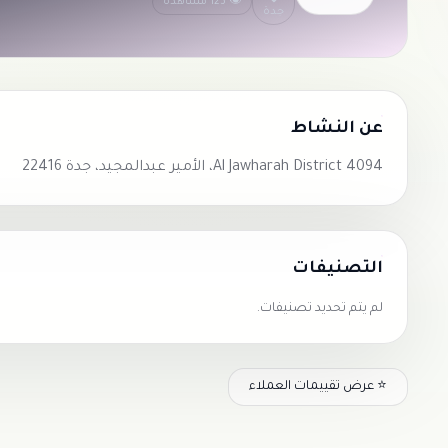
👁 123 مشاهدة
جدة
عن النشاط
Al Jawharah District 4094، الأمير عبدالمجيد، جدة 22416
التصنيفات
لم يتم تحديد تصنيفات.
⭐ عرض تقييمات العملاء