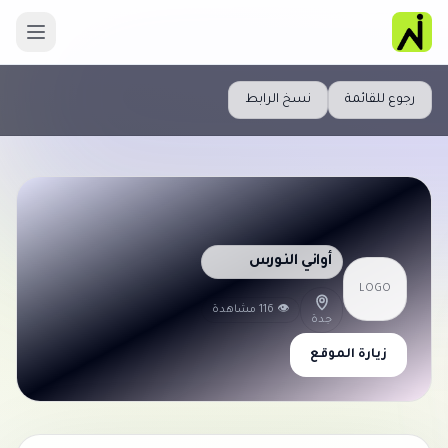
رجوع للقائمة
نسخ الرابط
أواني النورس
LOGO
👁 116 مشاهدة
جدة
زيارة الموقع