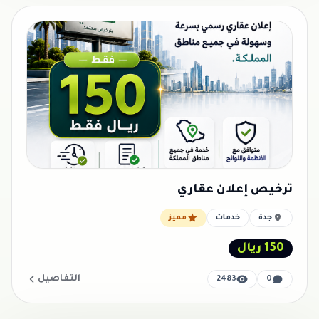
ترخيص إعلان عقاري
جدة
خدمات
مميز
150 ريال
التفاصيل
2483
0