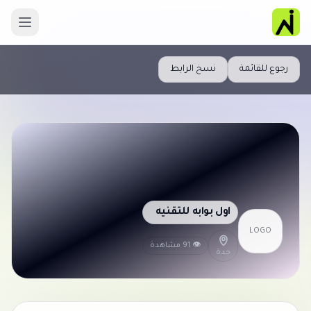
رجوع للقائمة
نسخ الرابط
اول بوابه للتقنيه
LOGO
👁 91 مشاهدة
جدة