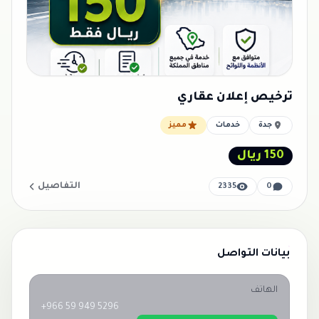
ترخيص إعلان عقاري
جدة
خدمات
مميز
150 ريال
التفاصيل
2335
0
بيانات التواصل
الهاتف
+966 59 949 5296