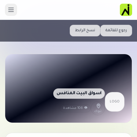
رجوع للقائمة
نسخ الرابط
اسواق البيت المنافس
LOGO
👁 106 مشاهدة
تبوك