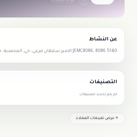
👁 91 مشاهدة
جدة
عن النشاط
JEMC8086، 8086 5140 الامير سلطان فرعي، حي, المحمدية، جدة 23616
التصنيفات
لم يتم تحديد تصنيفات.
⭐ عرض تقييمات العملاء