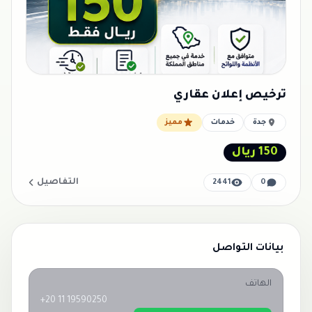
ترخيص إعلان عقاري
جدة
خدمات
مميز
150 ريال
التفاصيل
2441
0
بيانات التواصل
الهاتف
+20 11 19590250