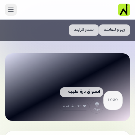
رجوع للقائمة
نسخ الرابط
اسواق درة طيبه
LOGO
👁 101 مشاهدة
تبوك