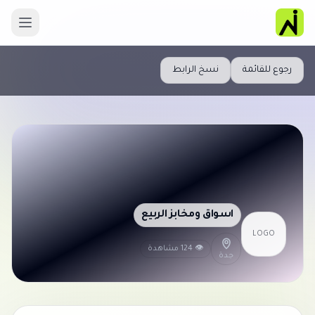
رجوع للقائمة
نسخ الرابط
اسواق ومخابز الربيع
LOGO
👁 124 مشاهدة
جدة