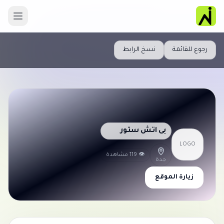
رجوع للقائمة
نسخ الرابط
بى اتش ستور
LOGO
👁 119 مشاهدة
جدة
زيارة الموقع