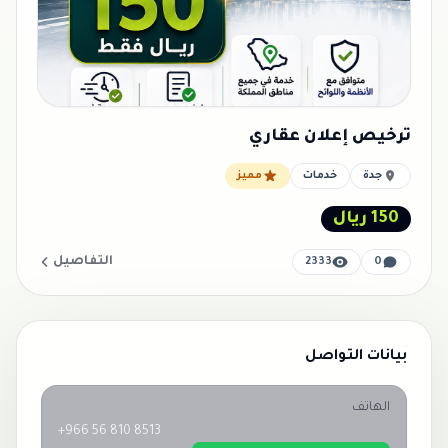
ترخيص إعلان عقاري
جدة
خدمات
مميز
150 ريال
التفاصيل
2333
0
بيانات التواصل
الهاتف
+966 56 810 8513