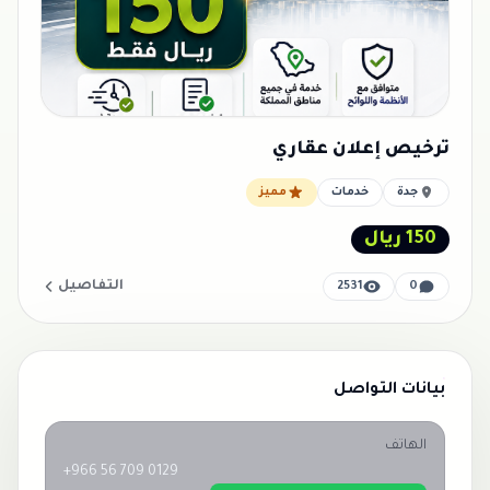
ترخيص إعلان عقاري
جدة
خدمات
مميز
150 ريال
التفاصيل
2531
0
بيانات التواصل
الهاتف
+966 56 709 0129