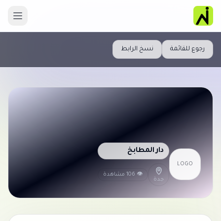
رجوع للقائمة
نسخ الرابط
دار المطابخ
LOGO
👁 106 مشاهدة
جدة