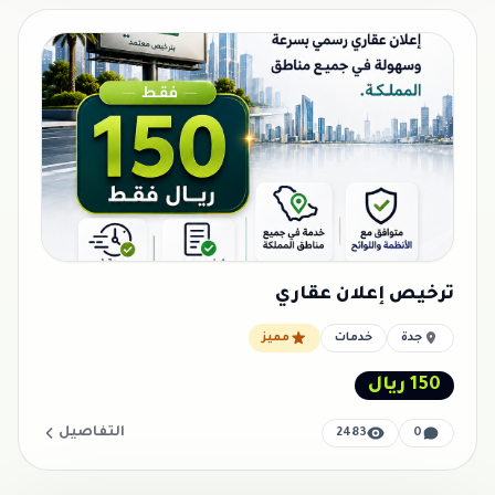
ترخيص إعلان عقاري
جدة
خدمات
مميز
150 ريال
التفاصيل
2483
0