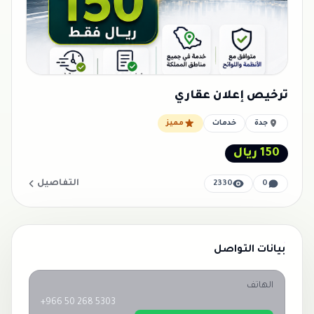
ترخيص إعلان عقاري
جدة
خدمات
مميز
150 ريال
التفاصيل
2330
0
بيانات التواصل
الهاتف
+966 50 268 5303