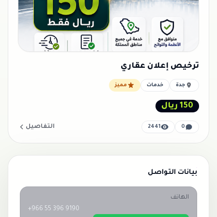
ترخيص إعلان عقاري
جدة
خدمات
مميز
150 ريال
التفاصيل
2441
0
بيانات التواصل
الهاتف
+966 55 396 9190