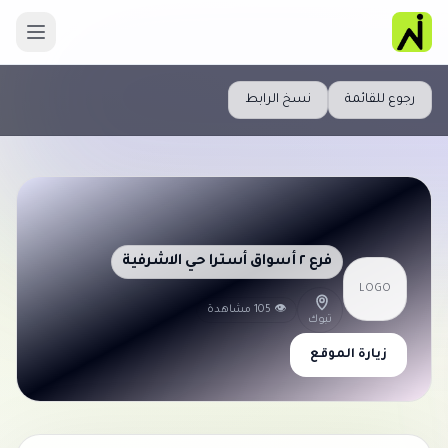
رجوع للقائمة
نسخ الرابط
فرع ٢ أسواق أسترا حي الاشرفية
LOGO
👁 105 مشاهدة
تبوك
زيارة الموقع