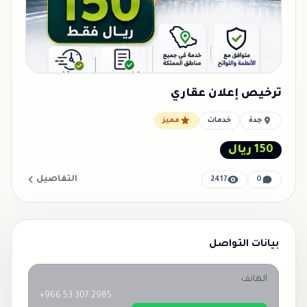
ترخيص إعلان عقاري
جدة
خدمات
مميز
150 ريال
التفاصيل
2417
0
بيانات التواصل
الهاتف
+966 53 307 2985