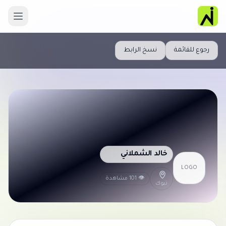
رجوع للقائمة
نسخ الرابط
خالد الشملاني
LOGO
👁 101 مشاهدة
تبوك