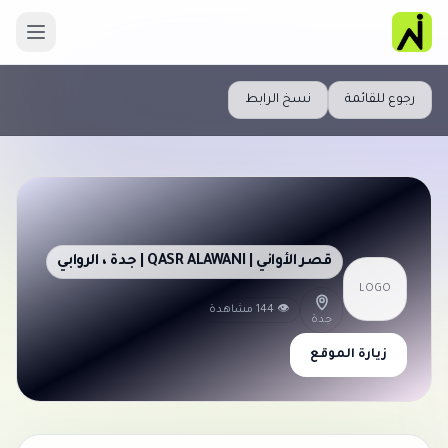
رجوع للقائمة
نسخ الرابط
قصر الأواني | QASR ALAWANI‎ | جدة ، الروابي
LOGO
👁 144 مشاهدة
جدة
زيارة الموقع