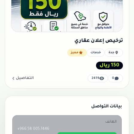
ترخيص إعلان عقاري
جدة
خدمات
مميز
150 ريال
التفاصيل
2419
0
بيانات التواصل
الهاتف
+966 58 005 7446