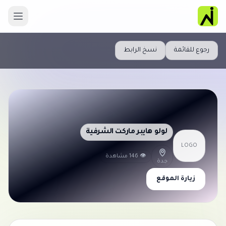
رجوع للقائمة
نسخ الرابط
لولو هايبر ماركت الشرفية
LOGO
👁 146 مشاهدة
جدة
زيارة الموقع