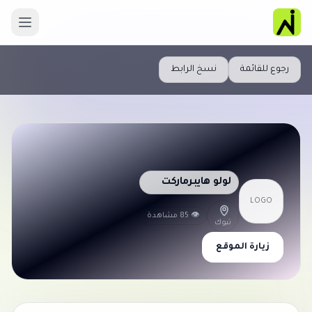
رجوع للقائمة
نسخ الرابط
لولو هايبرماركت
LOGO
👁 85 مشاهدة
تبوك
زيارة الموقع