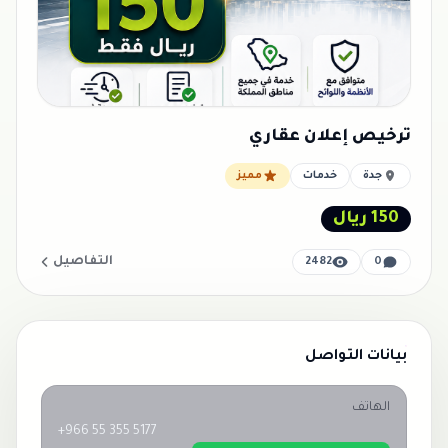
ترخيص إعلان عقاري
جدة
خدمات
مميز
150 ريال
التفاصيل
2482
0
بيانات التواصل
الهاتف
+966 55 355 5177