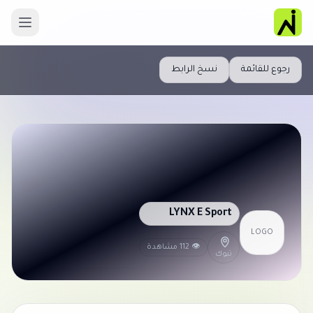
رجوع للقائمة
نسخ الرابط
LYNX E Sport
LOGO
👁 112 مشاهدة
تبوك