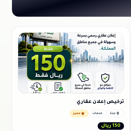
ترخيص إعلان عقاري
جدة
خدمات
مميز
150 ريال