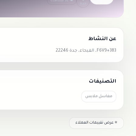
👁 92 مشاهدة
جدة
عن النشاط
F6V9+383، الفيحاء، جدة 22246
التصنيفات
مغاسل ملابس
⭐ عرض تقييمات العملاء