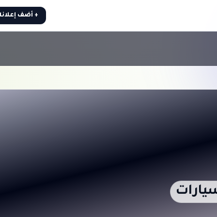
+ أضف إعلان
يارات