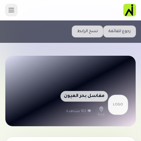
رجوع للقائمة
نسخ الرابط
مغاسل بحر العيون
LOGO
👁 102 مشاهدة
جدة