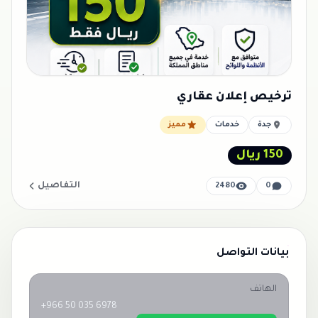
ترخيص إعلان عقاري
جدة
خدمات
مميز
150 ريال
التفاصيل
2480
0
بيانات التواصل
الهاتف
+966 50 035 6978