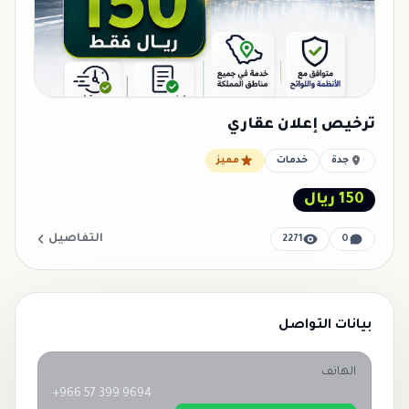
ترخيص إعلان عقاري
جدة
خدمات
مميز
150 ريال
التفاصيل
2271
0
بيانات التواصل
الهاتف
+966 57 399 9694