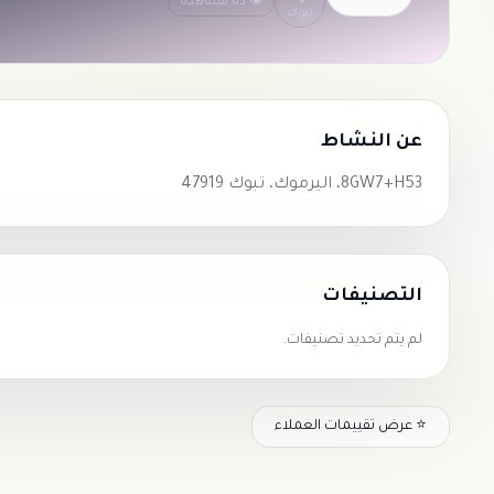
👁 65 مشاهدة
تبوك
عن النشاط
8GW7+H53، اليرموك، تبوك 47919
التصنيفات
لم يتم تحديد تصنيفات.
⭐ عرض تقييمات العملاء