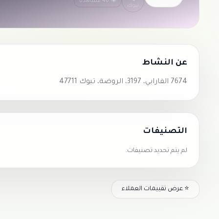
👁 46 مشاهدة
تبوك
عن النشاط
7674 الفارابي، 3197، الروضة، تبوك 47711
التصنيفات
لم يتم تحديد تصنيفات.
⭐ عرض تقييمات العملاء