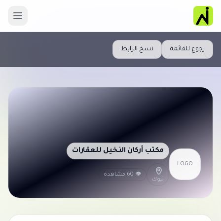
رجوع للقائمة
نسخ الرابط
مكتب أركان النخيل للعقارات
LOGO
👁 60 مشاهدة
تبوك