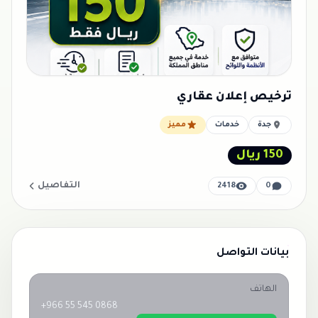
ترخيص إعلان عقاري
جدة
خدمات
مميز
150 ريال
التفاصيل
2418
0
بيانات التواصل
الهاتف
+966 55 545 0868