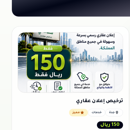
ترخيص إعلان عقاري
جدة
خدمات
مميز
150 ريال