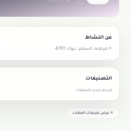
👁 66 مشاهدة
تبوك
عن النشاط
٣٠ قرطبه، السلام، تبوك 47311
التصنيفات
لم يتم تحديد تصنيفات.
⭐ عرض تقييمات العملاء