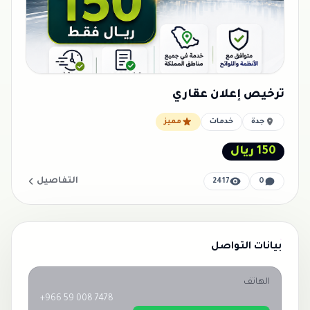
ترخيص إعلان عقاري
جدة
خدمات
مميز
150 ريال
التفاصيل
2417
0
بيانات التواصل
الهاتف
+966 59 008 7478