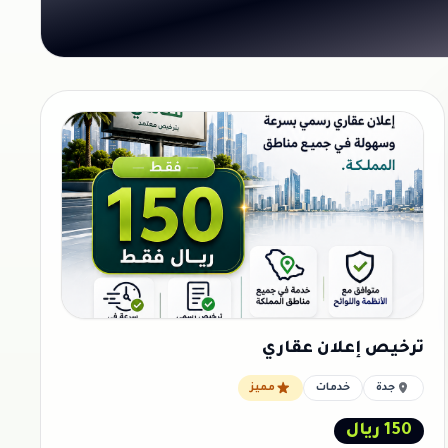
ترخيص إعلان عقاري
جدة
خدمات
مميز
150 ريال