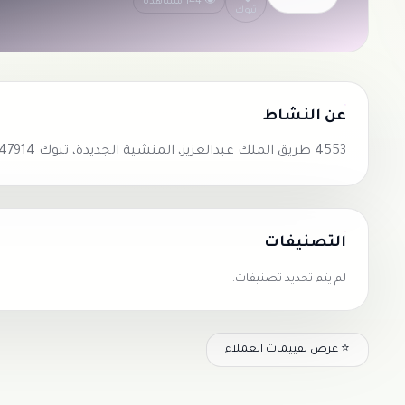
👁 144 مشاهدة
تبوك
عن النشاط
4553 طريق الملك عبدالعزيز، المنشية الجديدة، تبوك 47914 8311،، المنشية الجديدة، تيماء 47914
التصنيفات
لم يتم تحديد تصنيفات.
⭐ عرض تقييمات العملاء