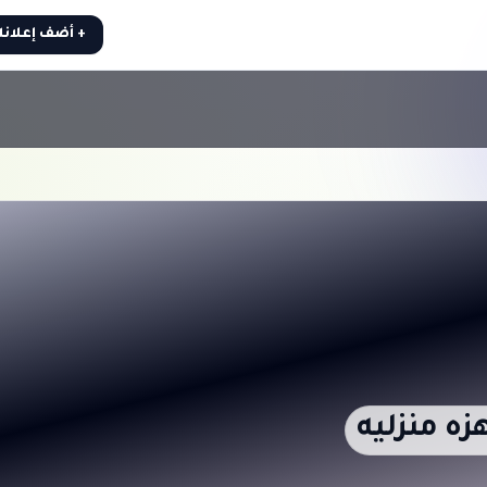
+ أضف إعلان
زه منزليه