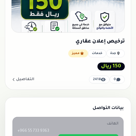
ترخيص إعلان عقاري
جدة
خدمات
مميز
150 ريال
التفاصيل
2418
0
بيانات التواصل
الهاتف
+966 55 733 9363