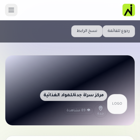
رجوع للقائمة
نسخ الرابط
مركز سراة جدةللمواد الغذائية
LOGO
👁 89 مشاهدة
جدة