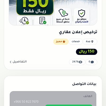
ترخيص إعلان عقاري
جدة
خدمات
مميز
150 ريال
التفاصيل
2476
0
بيانات التواصل
الهاتف
+966 50 822 7670