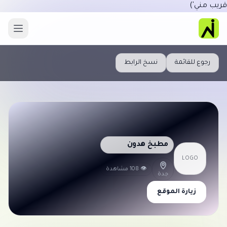
قريب مني')
رجوع للقائمة
نسخ الرابط
مطبخ هدون
LOGO
👁 108 مشاهدة
جدة
زيارة الموقع