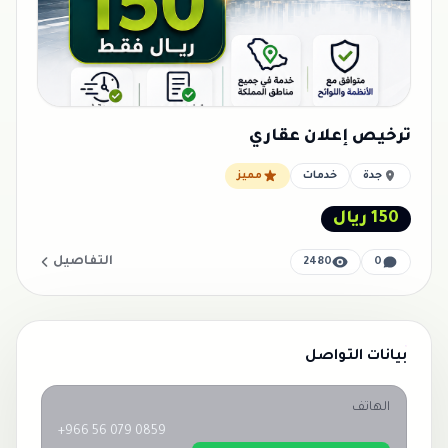
ترخيص إعلان عقاري
جدة
خدمات
مميز
150 ريال
التفاصيل
2480
0
بيانات التواصل
الهاتف
+966 56 079 0859