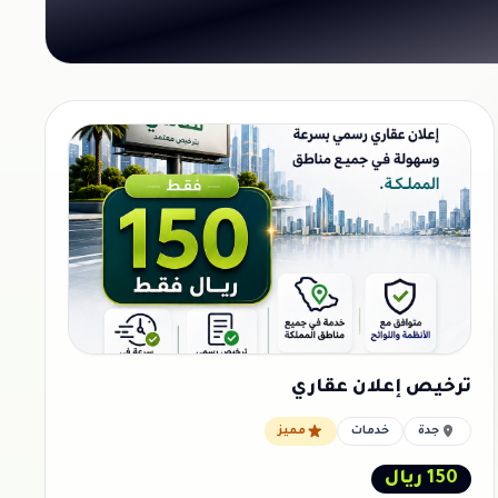
ترخيص إعلان عقاري
جدة
خدمات
مميز
150 ريال