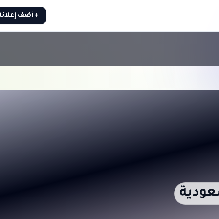
+ أضف إعلان
عودية