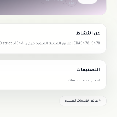
👁 97 مشاهدة
جدة
عن النشاط
JERA9478، 9478 طريق المدينة المنورة فرعي، 4344، AR Rawdah District، جدة 23434
التصنيفات
لم يتم تحديد تصنيفات.
⭐ عرض تقييمات العملاء