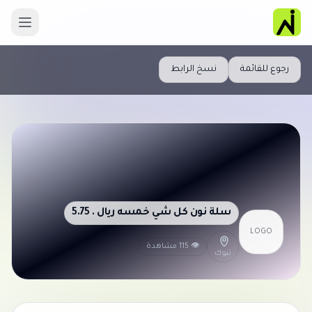
رجوع للقائمة
نسخ الرابط
سلة نون كل شي خمسه ريال . 5.75
LOGO
👁 115 مشاهدة
تبوك