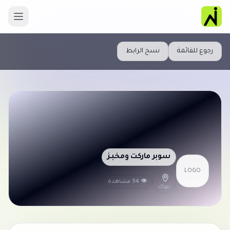
رجوع للقائمة
نسخ الرابط
سوبر ماركت ومخبز
LOGO
👁 94 مشاهدة
تبوك