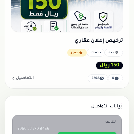
ترخيص إعلان عقاري
جدة
خدمات
مميز
150 ريال
التفاصيل
2268
0
بيانات التواصل
الهاتف
+966 53 270 8486