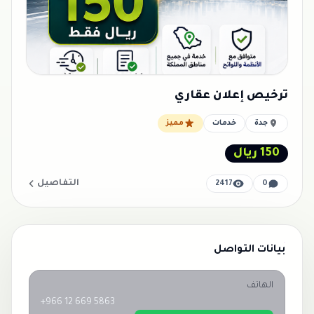
ترخيص إعلان عقاري
جدة
خدمات
مميز
150 ريال
التفاصيل
2417
0
بيانات التواصل
الهاتف
+966 12 669 5863