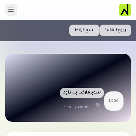
رجوع للقائمة
نسخ الرابط
سوبرماركت بن داود
LOGO
👁 106 مشاهدة
جدة