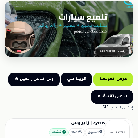
إعلان • Sponsored
عرض الخريطة
قريبة مني
وين الناس رايحين 🔥
الأعلى تقييمًا ⭐
إجمالي النتائج:
515
zyros | زايروس
zyros |...
الجبيل
167
نشط