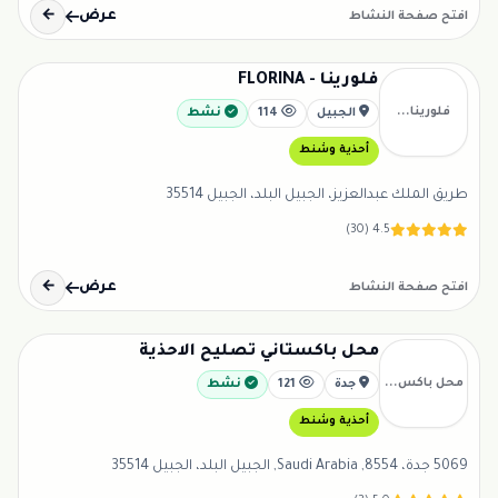
عرض
←
افتح صفحة النشاط
فلورينا - FLORINA
فلورينا...
الجبيل
114
نشط
أحذية وشنط
طريق الملك عبدالعزيز، الجبيل البلد، الجبيل 35514
4.5 (30)
عرض
←
افتح صفحة النشاط
محل باكستاني تصليح الاحذية
محل باكس...
جدة
121
نشط
أحذية وشنط
5069 جدة، 8554, Saudi Arabia, الجبيل البلد، الجبيل 35514