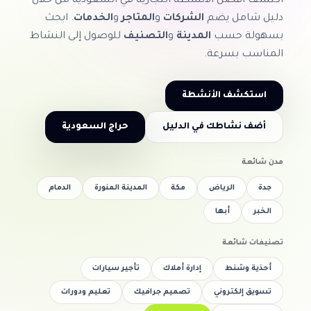
اكتشف أفضل الأنشطة التجارية في السعودية من خلال
دليل شامل يضم
الشركات
و
المتاجر
و
الخدمات
. ابحث
بسهولة حسب
المدينة
و
التصنيف
للوصول إلى النشاط
المناسب بسرعة.
استكشف الأنشطة
أضف نشاطك في الدليل
حراج السعودية
مدن شائعة
جدة
الرياض
مكة
المدينة المنورة
الدمام
الخبر
أبها
تصنيفات شائعة
أحذية وشنط
إدارة أملاك
تأجير سيارات
تسويق إلكتروني
تصميم جرافيك
تعليم ودورات