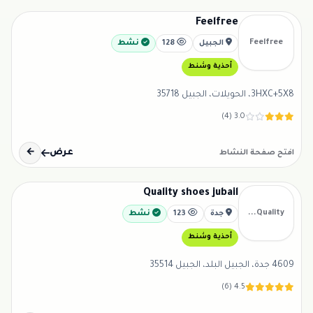
Feelfree
Feelfree
الجبيل
128
نشط
أحذية وشنط
3HXC+5X8، الحويلات، الجبيل 35718
3.0 (4)
عرض
←
افتح صفحة النشاط
Quality shoes jubail
Quality...
جدة
123
نشط
أحذية وشنط
4609 جدة، الجبيل البلد، الجبيل 35514
4.5 (6)