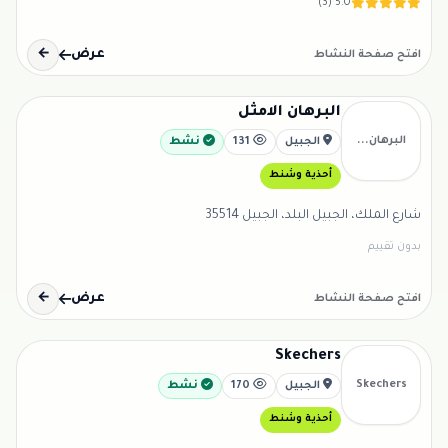
5.0 (3)
عرض
←
افتح صفحة النشاط
البرهان الامثل
البرهان...
الجبيل
131
نشط
أحذية وشنط
شارع الملك، الجبيل البلد، الجبيل 35514
بدون تقييم
عرض
←
افتح صفحة النشاط
Skechers
Skechers
الجبيل
170
نشط
أحذية وشنط