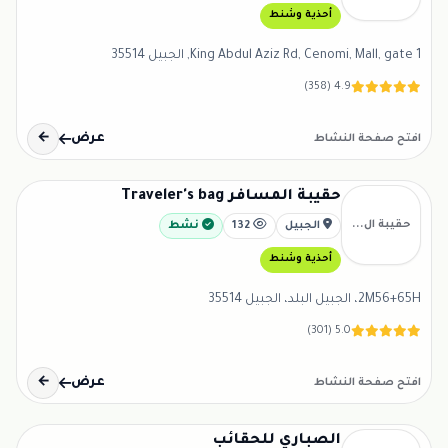
أحذية وشنط
King Abdul Aziz Rd, Cenomi, Mall, gate 1, الجبيل 35514
4.9 (358)
عرض
←
افتح صفحة النشاط
حقيبة المسافر Traveler's bag
حقيبة ال...
الجبيل
132
نشط
أحذية وشنط
2M56+65H، الجبيل البلد، الجبيل 35514
5.0 (301)
عرض
←
افتح صفحة النشاط
الصباري للحقائب