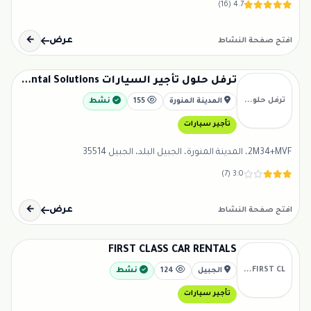
4.7 (16)
عرض
←
افتح صفحة النشاط
ترفل حلول تأجير السيارات Travel Car Rental Solutions الجبيل
ترفل حلو...
المدينة المنورة
155
نشط
تأجير سيارات
2M34+MVF، المدينة المنورة، الجبيل البلد، الجبيل 35514
3.0 (7)
عرض
←
افتح صفحة النشاط
FIRST CLASS CAR RENTALS
FIRST CL...
الجبيل
124
نشط
تأجير سيارات