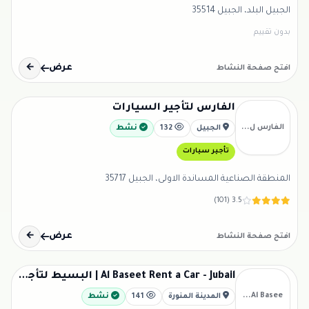
الجبيل البلد، الجبيل 35514
بدون تقييم
عرض
←
افتح صفحة النشاط
الفارس لتأجير السيارات
الفارس ل...
الجبيل
132
نشط
تأجير سيارات
المنطقة الصناعية المساندة الاولى، الجبيل 35717
3.5 (101)
عرض
←
افتح صفحة النشاط
Al Baseet Rent a Car - Jubail | البسيط لتأجير السيارات - الجبيل
Al Basee...
المدينة المنورة
141
نشط