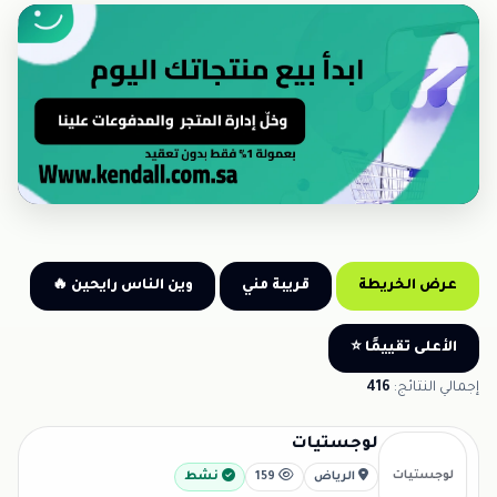
إعلان • Sponsored
عرض الخريطة
قريبة مني
وين الناس رايحين 🔥
الأعلى تقييمًا ⭐
إجمالي النتائج:
416
لوجستيات
لوجستيات
الرياض
159
نشط