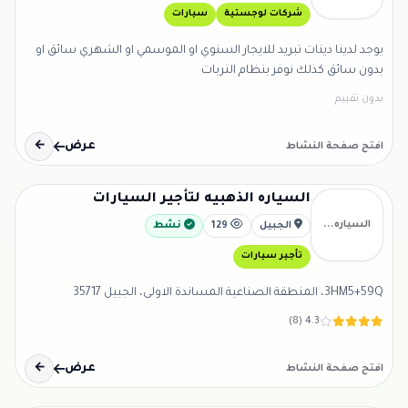
شركات لوجستية
سيارات
يوجد لدينا دينات تبريد للايجار السنوي او الموسمي او الشهري سائق او
بدون سائق كذلك نوفر بنظام التربات
بدون تقييم
عرض
←
افتح صفحة النشاط
السياره الذهبيه لتأجير السيارات
السياره...
الجبيل
129
نشط
تأجير سيارات
3HM5+59Q، المنطقة الصناعية المساندة الاولى، الجبيل 35717
4.3 (8)
عرض
←
افتح صفحة النشاط