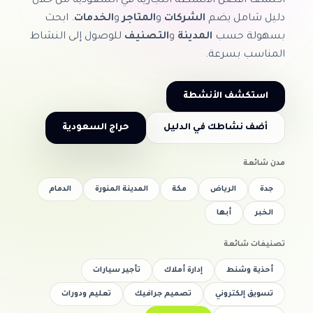
اكتشف أفضل الأنشطة التجارية في السعودية من خلال
دليل شامل يضم
الشركات
و
المتاجر
و
الخدمات
. ابحث
بسهولة حسب
المدينة
و
التصنيف
للوصول إلى النشاط
المناسب بسرعة.
استكشف الأنشطة
أضف نشاطك في الدليل
حراج السعودية
مدن شائعة
جدة
الرياض
مكة
المدينة المنورة
الدمام
الخبر
أبها
تصنيفات شائعة
أحذية وشنط
إدارة أملاك
تأجير سيارات
تسويق إلكتروني
تصميم جرافيك
تعليم ودورات