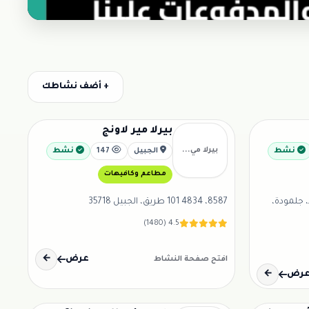
+ أضف نشاطك
بيرلا مير لاونج
بيرلا مي...
نشط
الجبيل
147
نشط
مطاعم وكافيهات
يق المجد، جلمودة،
8587، 4834 101 طريق، الجبيل 35718
4.5 (1480)
عرض
←
افتح صفحة النشاط
رض
←