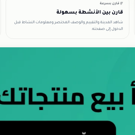
٢) قارن بسرعة
قارن بين الأنشطة بسهولة
شاهد المدينة والتقييم والوصف المختصر ومعلومات النشاط قبل
الدخول إلى صفحته.