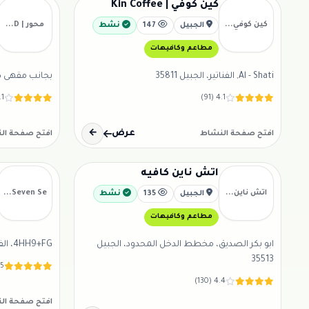
كين كوفي | Kin Coffee
كين كوفي...
محور | D...
الجبيل
147
نشط
مطاعم وكافيهات
Al - Shati, الفناتير، الجبيل 35811
بجانب مقهى كمست
261)
4.1 (91)
عرض
←
افتح صفحة النشاط
افتح صفحة ال
اتش ناين كافيه
اتش ناين...
Seven Se...
الجبيل
135
نشط
مطاعم وكافيهات
ابو بكر الصديق، مخطط الدخل المحدود، الجبيل
4HH9+FG، الفناتير، الجبيل 35811
35513
322)
4.4 (130)
افتح صفحة ال