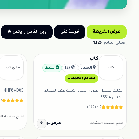
عرض الخريطة
قريبة مني
وين الناس رايحين 🔥
إجمالي النتائج:
1,125
كاب
كاب
فلاي كب...
الجبيل
155
نشط
مطاعم وكافيهات
الملك فيصل الغربي، ميناء الملك فهد الصناعي،
4HP8+Q85، الفناتير، الجبيل 35811
الجبيل 35514
216)
4.7 (462)
افتح صفحة ال
إعلان • Sponsored
عرض
←
افتح صفحة النشاط