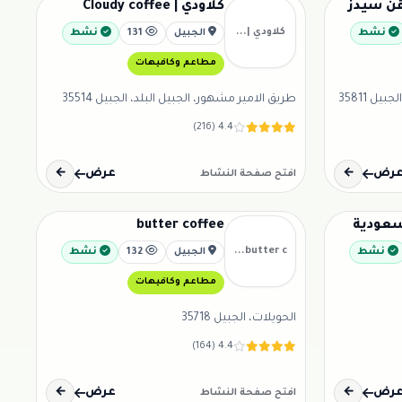
كلاودي | Cloudy coffee
كلاودي |...
نشط
الجبيل
131
نشط
مطاعم وكافيهات
يل 35811
طريق الامير مشهور، الجبيل البلد، الجبيل 35514
4.4 (216)
رض
←
عرض
←
افتح صفحة النشاط
سعودية
butter coffee
butter c...
نشط
الجبيل
132
نشط
مطاعم وكافيهات
الحويلات، الجبيل 35718
4.4 (164)
رض
←
عرض
←
افتح صفحة النشاط