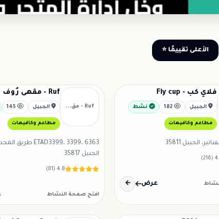
الأعلى تقييمًا ⭐
فلاي كب - Fly cup
Ruf - مقهى رُوف
Ruf - مق...
الجبيل
182
نشط
الجبيل
145
مطاعم وكافيهات
مطاعم وكافيهات
ETAD3399، 3399، 6363 طر
الجبيل 35817
4.7 (
4.8 (81)
عرض
←
نشاط
ع
افتح صفحة النشاط