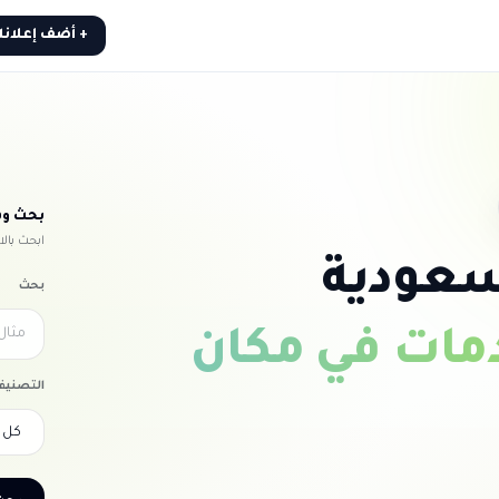
+ أضف إعلان
بحث وف
ابحث بال
لسعودية
بحث
مات في مكان
التصنيف