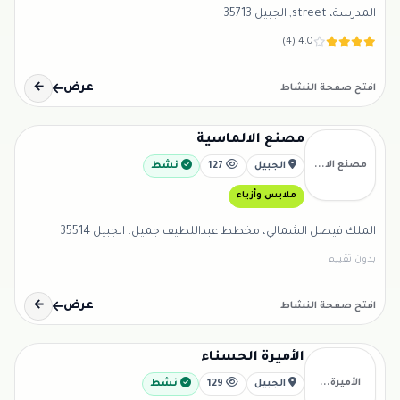
المدرسة، street, الجبيل 35713
4.0 (4)
عرض
←
افتح صفحة النشاط
مصنع الالماسية
مصنع الا...
الجبيل
127
نشط
ملابس وأزياء
الملك فيصل الشمالي، مخطط عبداللطيف جميل، الجبيل 35514
بدون تقييم
عرض
←
افتح صفحة النشاط
الأميرة الحسناء
الأميرة...
الجبيل
129
نشط