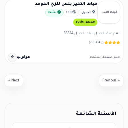
خياط التميز بلس للزي الموحد
خياط الت...
الجبيل
138
نشط
ملابس وأزياء
المدرسة، الجبيل البلد، الجبيل 35514
4.4 (79)
عرض
←
افتح صفحة النشاط
Next »
« Previous
الأسئلة الشائعة