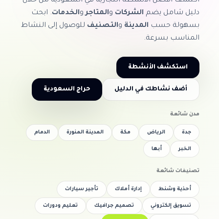
اكتشف أفضل الأنشطة التجارية في السعودية من خلال
دليل شامل يضم
الشركات
و
المتاجر
و
الخدمات
. ابحث
بسهولة حسب
المدينة
و
التصنيف
للوصول إلى النشاط
المناسب بسرعة.
استكشف الأنشطة
أضف نشاطك في الدليل
حراج السعودية
مدن شائعة
جدة
الرياض
مكة
المدينة المنورة
الدمام
الخبر
أبها
تصنيفات شائعة
أحذية وشنط
إدارة أملاك
تأجير سيارات
تسويق إلكتروني
تصميم جرافيك
تعليم ودورات