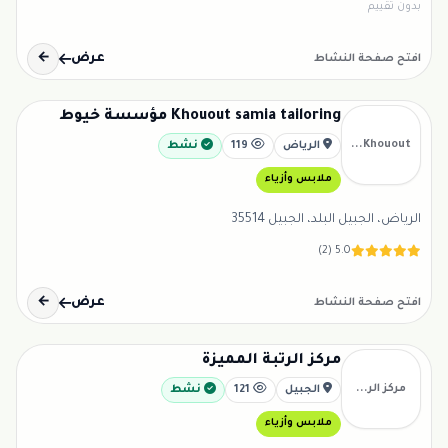
بدون تقييم
عرض
←
افتح صفحة النشاط
Khouout samia tailoring مؤسسة خيوط
Khouout...
الرياض
119
نشط
ملابس وأزياء
الرياض، الجبيل البلد، الجبيل 35514
5.0 (2)
عرض
←
افتح صفحة النشاط
مركز الرتبة المميزة
مركز الر...
الجبيل
121
نشط
ملابس وأزياء