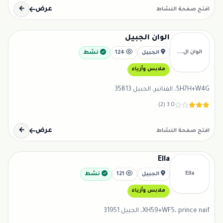
عرض
←
افتح صفحة النشاط
الوان الجبيل
الوان ال...
الجبيل
124
نشط
ملابس وأزياء
5H7H+W4G، الفناتير، الجبيل 35813
3.0 (2)
عرض
←
افتح صفحة النشاط
Ella
Ella
الجبيل
121
نشط
ملابس وأزياء
XH59+WF5، prince naif، الجبيل 31951