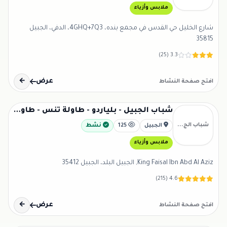
ملابس وأزياء
شارع الخليل حي القدس في مجمع بنده، 4GHQ+7Q3، الدفي، الجبيل
35815
3.3 (25)
عرض
←
افتح صفحة النشاط
شباب الجبيل - بلياردو - طاولة تنس - طاولة كريم - سوني 5
شباب الج...
الجبيل
125
نشط
ملابس وأزياء
King Faisal Ibn Abd Al Aziz, الجبيل البلد، الجبيل 35412
4.6 (215)
عرض
←
افتح صفحة النشاط