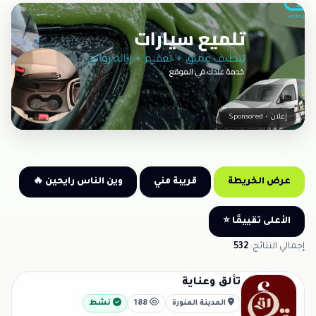
إعلان • Sponsored
عرض الخريطة
قريبة مني
وين الناس رايحين 🔥
الأعلى تقييمًا ⭐
إجمالي النتائج:
532
تألق وعناية
المدينة المنورة
188
نشط