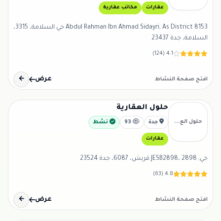
عقارات
مكاتب عقارية
8153 Abdul Rahman Ibn Ahmad Sidayri, As District حي السلامة، 3315،
السلامة، جدة 23437
4.1 (124)
عرض
←
افتح صفحة النشاط
حلول العقارية
حلول الع...
جدة
93
نشط
عقارات
حي, JESB2898، 2898 قريش، 6087، جدة 23524
4.8 (63)
عرض
←
افتح صفحة النشاط