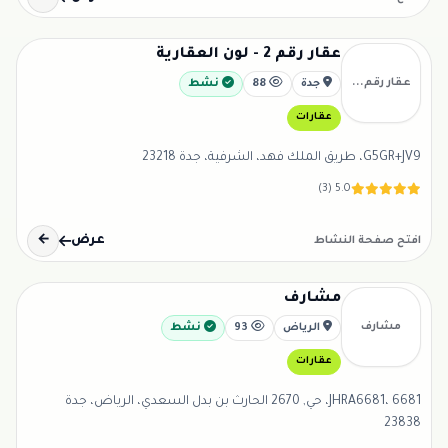
عقار رقم 2 - لون العقارية
عقار رقم...
جدة
88
نشط
عقارات
G5GR+JV9، طريق الملك فهد، الشرفية، جدة 23218
5.0 (3)
عرض
←
افتح صفحة النشاط
مشارف
مشارف
الرياض
93
نشط
عقارات
JHRA6681، 6681، حي, 2670 الحارث بن بدل السعدي، الرياض، جدة
23838