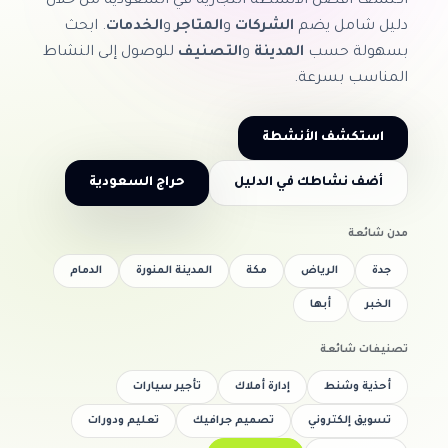
اكتشف أفضل الأنشطة التجارية في السعودية من خلال
دليل شامل يضم
الشركات
و
المتاجر
و
الخدمات
. ابحث
بسهولة حسب
المدينة
و
التصنيف
للوصول إلى النشاط
المناسب بسرعة.
استكشف الأنشطة
أضف نشاطك في الدليل
حراج السعودية
مدن شائعة
جدة
الرياض
مكة
المدينة المنورة
الدمام
الخبر
أبها
تصنيفات شائعة
أحذية وشنط
إدارة أملاك
تأجير سيارات
تسويق إلكتروني
تصميم جرافيك
تعليم ودورات