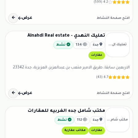
4.2 (599)
عرض
←
افتح صفحة النشاط
تمليك النهدي - Alnahdi Real estate
تمليك ال...
جدة
134
نشط
عقارات
الاربعين سابقا، طريق الامير متعب بن عبدالعزيز، العزيزية، جدة 23342
4.7 (43)
عرض
←
افتح صفحة النشاط
مكتب شامل جده الغربيه للعقارات
مكتب شام...
جدة
112
نشط
عقارات
مكاتب عقارية