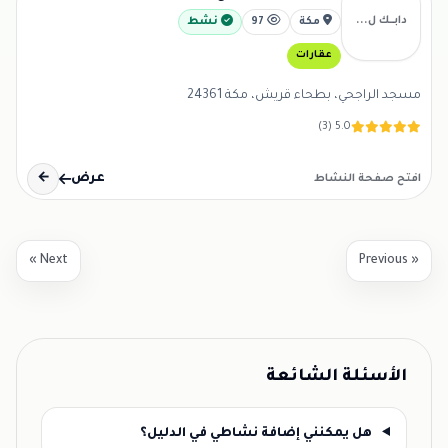
دابــك ل...
مكة
97
نشط
عقارات
مسجد الراجحي، بطحاء قريش، مكة 24361
5.0 (3)
عرض
←
افتح صفحة النشاط
Next »
« Previous
الأسئلة الشائعة
هل يمكنني إضافة نشاطي في الدليل؟