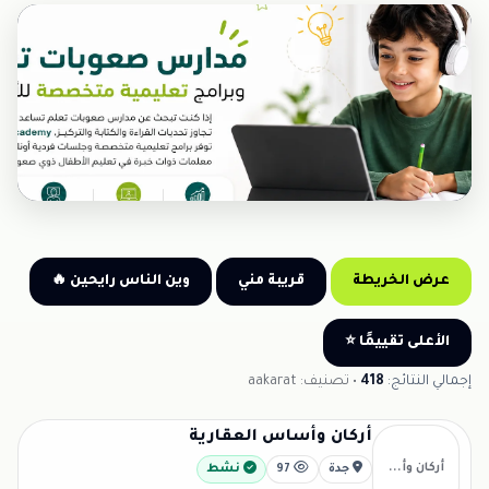
إعلان • Sponsored
عرض الخريطة
قريبة مني
وين الناس رايحين 🔥
الأعلى تقييمًا ⭐
إجمالي النتائج:
418
• تصنيف: aakarat
أركان وأساس العقارية
أركان وأ...
جدة
97
نشط